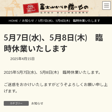
コ
ナ
ン
ビ
テ
ゲ
ン
ー
HOME
お知らせ
5月7日(水)、5月8日(木) 臨時休業いたします
ツ
シ
へ
ョ
5月7日(水)、5月8日(木) 臨
ス
ン
キ
に
時休業いたします
ッ
移
プ
動
2025年4月15日
2025年5月7日(水)、5月8日(木) 臨時休業いたします。
ご迷惑をおかけいたしますがどうぞよろしくお願い申し上
げます。
お知らせ
カテゴリー